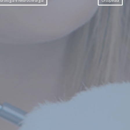
urologia e Neurochirurgia
Ortopedia