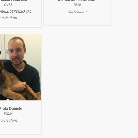
DVM
DVM
BILE SERVIZIO TAC
curriculum
curriculum
 Piola Daniele
TSRM
curriculum