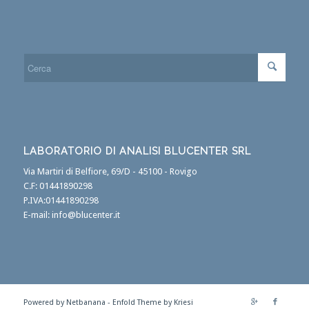
LABORATORIO DI ANALISI BLUCENTER SRL
Via Martiri di Belfiore, 69/D - 45100 - Rovigo
C.F: 01441890298
P.IVA:01441890298
E-mail:
info@blucenter.it
Powered by Netbanana -
Enfold Theme by Kriesi