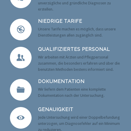
unverzügliche und gründliche Diagnosen zu
erstellen.
NIEDRIGE TARIFE
Unsere Tarife machen es möglich, dass unsere
Dienstleistungen allen zugänglich sind.
QUALIFIZIERTES PERSONAL
Wir arbeiten mit Ärzten und Pflegpersonal
zusammen, die besonders erfahren und über die
benutzten Methoden bestens informiert sind.
DOKUMENTATION
Wir liefern dem Patienten eine komplette
Dokumentation nach der Untersuchung.
GENAUIGKEIT
Jede Untersuchung wird einer Doppelbefundung
unterzogen, um Diagnosefehler auf ein Minimum
zu reduzieren.