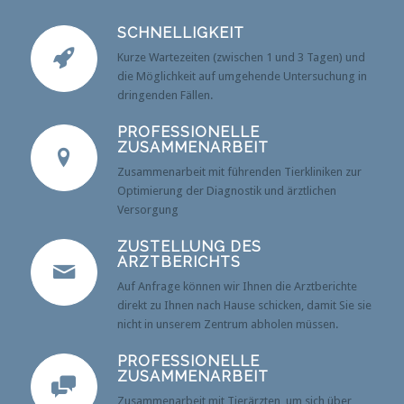
SCHNELLIGKEIT
Kurze Wartezeiten (zwischen 1 und 3 Tagen) und
die Möglichkeit auf umgehende Untersuchung in
dringenden Fällen.
PROFESSIONELLE
ZUSAMMENARBEIT
Zusammenarbeit mit führenden Tierkliniken zur
Optimierung der Diagnostik und ärztlichen
Versorgung
ZUSTELLUNG DES
ARZTBERICHTS
Auf Anfrage können wir Ihnen die Arztberichte
direkt zu Ihnen nach Hause schicken, damit Sie sie
nicht in unserem Zentrum abholen müssen.
PROFESSIONELLE
ZUSAMMENARBEIT
Zusammenarbeit mit Tierärzten, um sich über